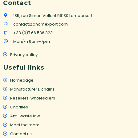
Contact
185, rue Simon Vollant 59130 Lambersart
contact@ahomexport.com
+33 (0)7 66 536 323
Mon/Fri 9am–7pm
Privacy policy
Useful links
Homepage
Manufacturers, chains
Resellers, wholesalers
Charities
Anti-waste law
Meet the team
Contact us